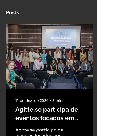
Posts
11 de dez. de 2024
∙
3
min
Agitte.se participa de
eventos focados em
inovação no estado de
Agitte.se participa de
Sergipe
eventos focados em