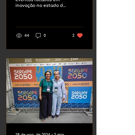
inovação no estado de
Sergipe
44
0
2
28 de ago. de 2024
∙
2
min