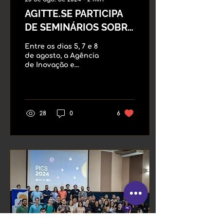
AGITTE.SE PARTICIPA
DE SEMINÁRIOS SOBRE
INOVAÇÃO E FUTURO
Entre os dias 5, 7 e 8
NO ESTADO DE
de agosto, a Agência
de Inovação e
SERGIPE
Transferência de
Tecnologia da
Universidade Federal
de Sergipe participou
de...
28
0
6