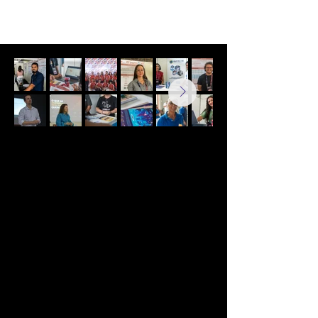
O que é?
A 18ª Edição do
Encontro de Iniciação
Tecnológica vem com
uma nova proposta,
uma edição
acontecendo em