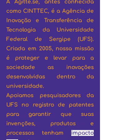
A Agitte.se, antes conhecida
como CINTTEC, é a Agência de
Inovação e Transferência de
Tecnologia da Universidade
Federal de Sergipe (UFS).
Criada em 2005, nossa missão
é proteger e levar para a
sociedade as inovações
desenvolvidas dentro da
universidade.
Apoiamos pesquisadores da
UFS no registro de patentes
para garantir que suas
invenções, produtos e
processos tenham
impacto