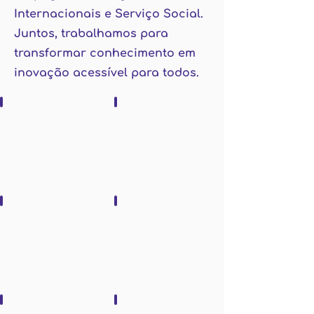
Internacionais e Serviço Social.
Juntos, trabalhamos para
transformar conhecimento em
inovação acessível para todos.
Tiago Branquinho
Marina Almeida
Diretor
Gestora
da
de
Agência
Propriedade
Intelectual
Danilo Batista
Maria Costa
Gestor
Gestora
de
de
Transferência
Empreendedorismo
de
Inovador
Tecnologia