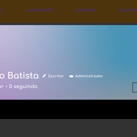
as
avalcheck
aginews
muralt
o Batista
Escritor
Administrador
or
0
seguindo