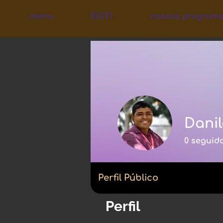
menu
EIDTI
nossos program
Danil
0
seguid
Perfil Público
Perfil