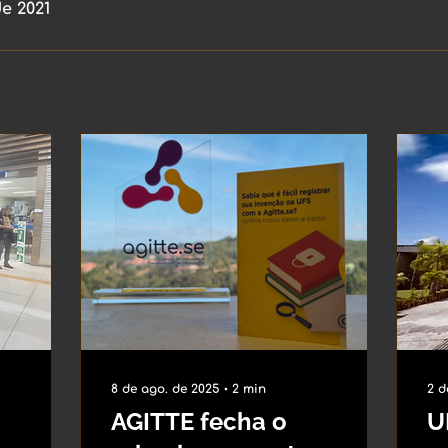
de 2021
8 de ago. de 2025
∙
2
min
2 d
AGITTE fecha o
U