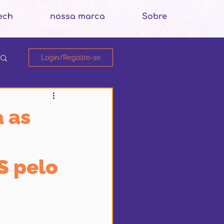
ech
nossa marca
Sobre
Login/Registre-se
 as
S pelo