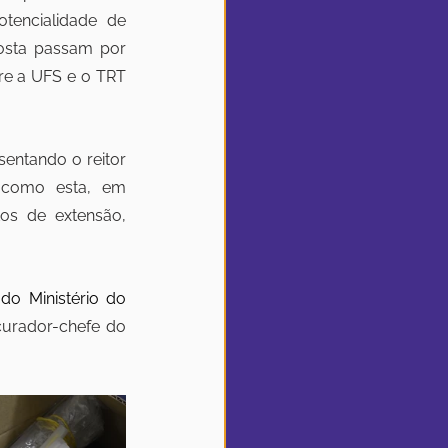
tencialidade de 
osta passam por 
re a UFS e o TRT 
entando o reitor 
 como esta, em 
s de extensão, 
do Ministério do 
curador-chefe do 