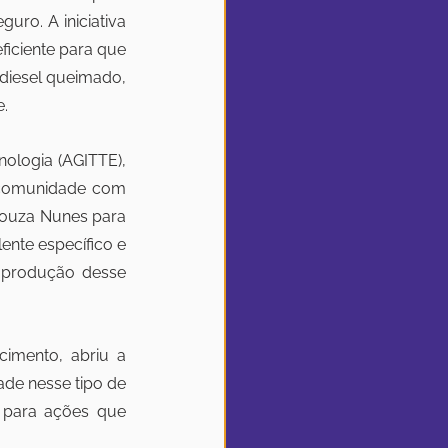
ro. A iniciativa 
iciente para que 
diesel queimado, 
.
ologia (AGITTE), 
comunidade com 
Souza Nunes para 
nte específico e 
 produção desse 
mento, abriu a 
de nesse tipo de 
para ações que 