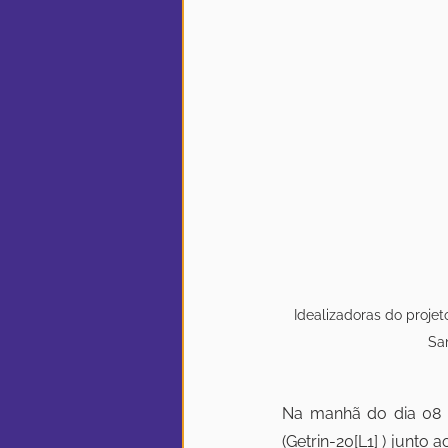
Idealizadoras do projet
San
Na manhã do dia 08 de
(Getrin-20
[L1]
 ) junto 