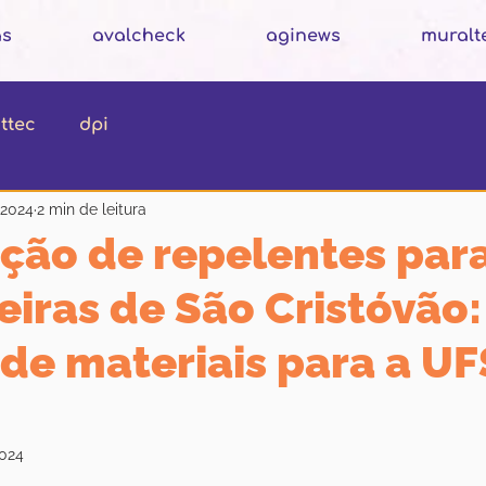
as
avalcheck
aginews
muralt
ttec
dpi
 2024
2 min de leitura
ção de repelentes para
iras de São Cristóvão:
de materiais para a UF
2024
N de 5 estrelas.