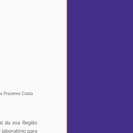
os Prazeres Costa 
al da 20a Região 
 laboratório para 