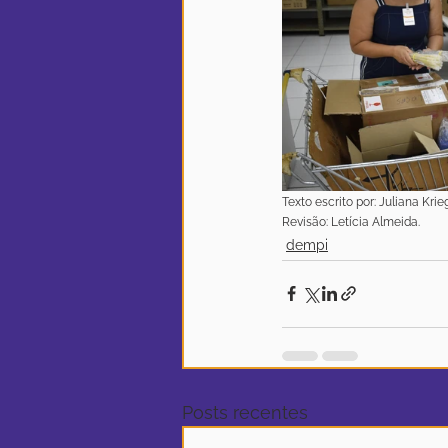
Texto escrito por: Juliana Krieg
Revisão: Letícia Almeida.
dempi
Posts recentes