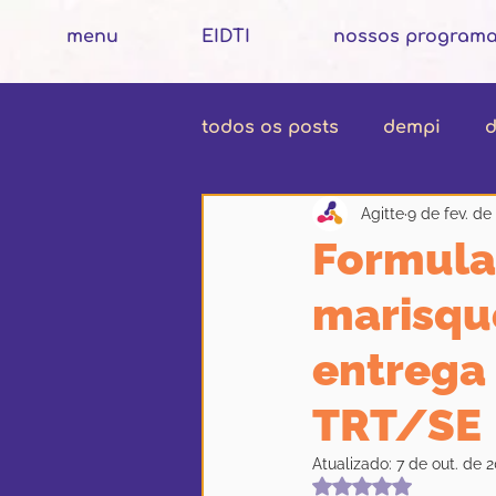
menu
EIDTI
nossos program
todos os posts
dempi
d
Agitte
9 de fev. de
Formula
marisque
entrega 
TRT/SE
Atualizado:
7 de out. de 
Avaliado com Na