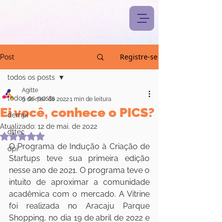
Registre-se
Post
todos os posts
Agitte
todos os posts
9 de mai. de 2022
1 min de leitura
Ei você, conhece o PICS?
dempi
Atualizado:
12 de mai. de 2022
dttec
Avaliado com NaN de 5 estrelas.
O Programa de Indução à Criação de 
dpi
Startups teve sua primeira edição 
nesse ano de 2021. O programa teve o 
intuito de aproximar a comunidade 
acadêmica com o mercado. A Vitrine 
foi realizada no Aracaju Parque 
Shopping, no dia 19 de abril de 2022 e 