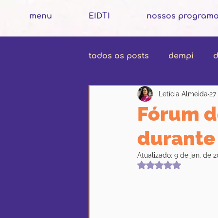
menu
EIDTI
nossos program
todos os posts
dempi
d
Letícia Almeida
27
Fórum de
durante
Atualizado:
9 de jan. de 
Avaliado com Na