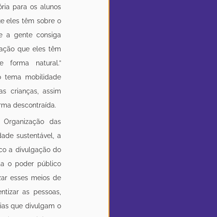
ória para os alunos 
 eles têm sobre o 
e a gente consiga 
lação que eles têm 
orma natural.”  
o tema mobilidade 
s crianças, assim 
rma descontraída. 
 Organização das 
de sustentável, a 
o a divulgação do 
ta o poder público 
zar esses meios de 
tizar as pessoas, 
ias que divulgam o 