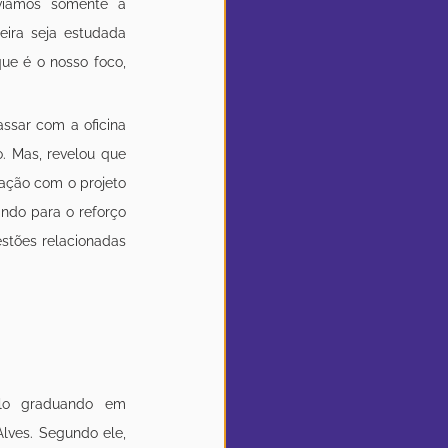
íamos somente a 
eira seja estudada 
ue é o nosso foco, 
sar com a oficina 
. Mas, revelou que 
ção com o projeto 
indo para o reforço 
tões relacionadas 
elo graduando em 
lves. Segundo ele, 