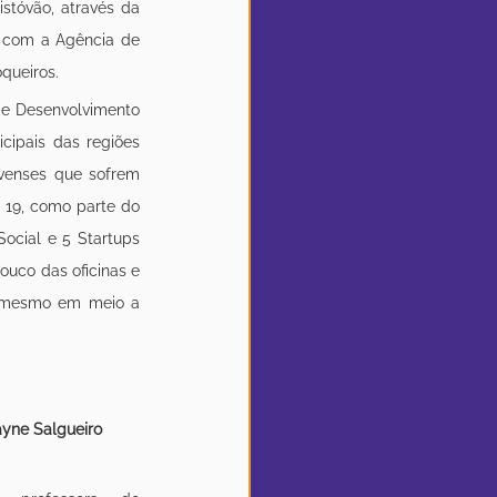
stóvão, através da 
 com a Agência de 
queiros.
de Desenvolvimento 
cipais das regiões 
venses que sofrem 
19, como parte do 
cial e 5 Startups 
uco das oficinas e 
o mesmo em meio a 
ayne Salgueiro