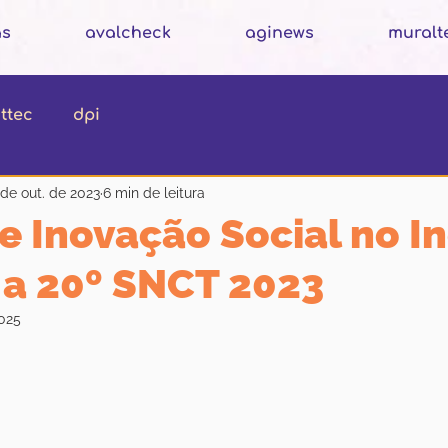
as
avalcheck
aginews
muralt
ttec
dpi
 de out. de 2023
6 min de leitura
 Inovação Social no I
 a 20º SNCT 2023
2025
N de 5 estrelas.