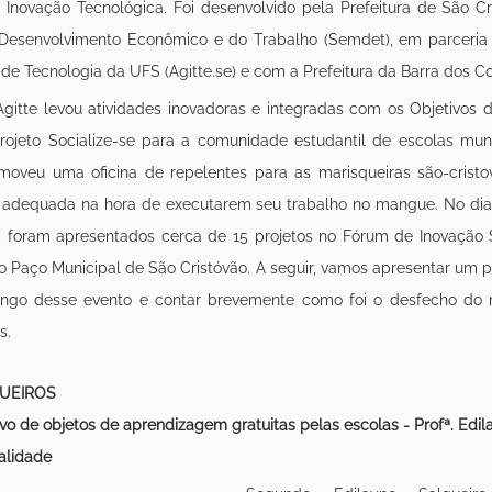
Inovação Tecnológica. Foi desenvolvido pela Prefeitura de São Cri
 Desenvolvimento Econômico e do Trabalho (Semdet), em parceria
 de Tecnologia da UFS (Agitte.se) e com a Prefeitura da Barra dos Co
 Agitte levou atividades inovadoras e integradas com os Objetivos 
rojeto Socialize-se para a comunidade estudantil de escolas muni
omoveu uma oficina de repelentes para as marisqueiras são-cristo
 adequada na hora de executarem seu trabalho no mangue. No dia 
 foram apresentados cerca de 15 projetos no Fórum de Inovação So
Paço Municipal de São Cristóvão. A seguir, vamos apresentar um po
longo desse evento e contar brevemente como foi o desfecho d
s.
QUEIROS
rvo de objetos de aprendizagem gratuitas pelas escolas - Profª. Edil
alidade