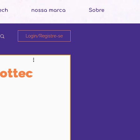
ech
nossa marca
Sobre
Login/Registre-se
nottec