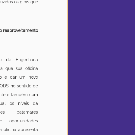
zidos os gibis que 
 o reaproveitamento 
o de Engenharia 
ca que sua oficina 
co e dar um novo 
 ODS no sentido de 
nte e também com 
ual os níveis da 
es patamares 
 oportunidades 
a oficina apresenta 