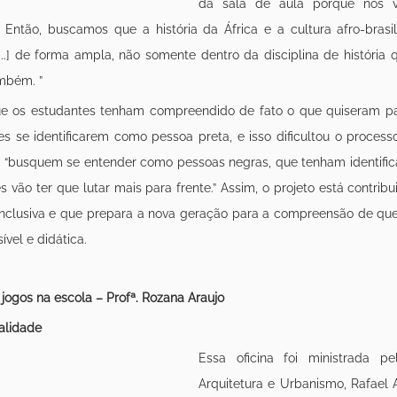
da sala de aula porque nós v
. Então, buscamos que a história da África e a cultura afro-brasil
...] de forma ampla, não somente dentro da disciplina de história q
mbém. ”
ue os estudantes tenham compreendido de fato o que quiseram pas
es se identificarem como pessoa preta, e isso dificultou o processo
“busquem se entender como pessoas negras, que tenham identifica
vão ter que lutar mais para frente.” Assim, o projeto está contribu
clusiva e que prepara a nova geração para a compreensão de ques
vel e didática.
e jogos na escola – Profª. Rozana Araujo 
alidade
Essa oficina foi ministrada p
Arquitetura e Urbanismo, Rafael A