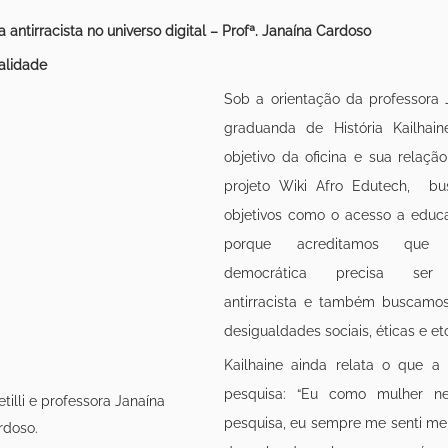
ia antirracista no universo digital – Profª. Janaína Cardoso
alidade
Sob a orientação da professora J
graduanda de História Kailhaine 
objetivo da oficina e sua relaçã
projeto Wiki Afro Edutech,  bu
objetivos como o acesso a educa
porque acreditamos que 
democrática precisa ser n
antirracista e também buscamos
desigualdades sociais, éticas e etc
Kailhaine ainda relata o que a 
pesquisa: “Eu como mulher ne
tilli e professora Janaína 
pesquisa, eu sempre me senti mei
rdoso.