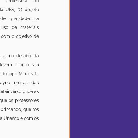
, professora do 
 UFS, “O projeto 
 de qualidade na 
uso de materiais 
com o objetivo de 
se no desafio da 
evem criar o seu 
 do jogo Minecraft. 
yne, muitas das 
Metainverso onde as 
 que os professores 
brincando, que “os 
 a Unesco e com os 