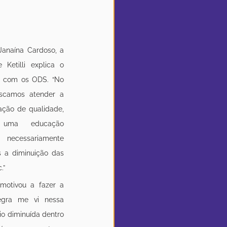
anaína Cardoso, a 
Ketilli explica o 
o com os ODS. “No 
scamos atender a 
ção de qualidade, 
uma educação 
ecessariamente 
 a diminuição das 
.”
motivou a fazer a 
gra me vi nessa 
o diminuída dentro 