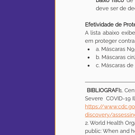
baixo risco
 de
deve ser de dec
Efetividade de Pro
A lista abaixo exib
em proteger contra
a. Máscaras N9
b. Máscaras cir
c. Máscaras de 
 BIBLIOGRAFI
1. Cen
Severe  COVID-19 Il
https://www.cdc.g
discovery/assessing
2. World Health Org
public: When and h