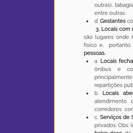
outras), tabag
entre outras.
d. 
Gestantes
 c
3. Locais com 
são lugares onde 
físico e,  portan
pessoas.
a. 
Locais fech
ônibus e cor
principalment
repartições púb
b. 
Locais abe
atendimento 
corredores  co
c. 
Serviços de 
privados. Obs: 