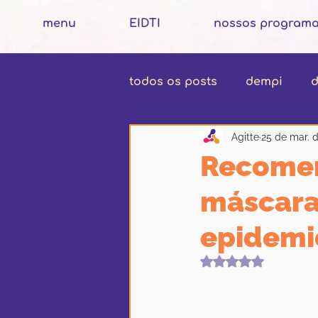
menu
EIDTI
nossos program
todos os posts
dempi
d
Agitte
25 de mar. 
Recomen
máscara
epidemi
Avaliado com Na