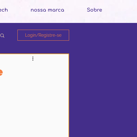
ech
nossa marca
Sobre
Login/Registre-se
e