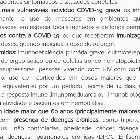
pacientes sintomáticos e situações correlatas;
 mais vulneráveis indivíduo COVID-19 grave:
 os ind
manter o uso de máscaras em ambientes qu
ssoas, em especial locais fechados e de longa perm
os contra a COVID-19
, ou que receberam 
imuniza
 doses, quando indicada a dose de reforço);
midos:
 imunodeficiência primária grave, quimioterapia
 de órgão sólido ou de células tronco hematopoiéti
ssupressoras, pessoas vivendo com HIV com con
0, uso de  corticoides em doses maiores que 
 equivalente) por um período  acima de 14 dias, 
da resposta imune (imunomodulares ou  imunobiológi
atividade e pacientes em hemodiálise. 
 idade maior que 60 anos (principalmente maiores
 com 
presença de doenças crônicas,
 como hiperten
tus  não controladas, obesidade, câncer, doença r
ica, doenças  pulmonares crônicas (DPOC, Enfisem