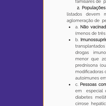
familiares de  
2. Populações
listados devem 
aglomeração de  pe
a. 
Não vacinad
(menos de três
b. 
Imunossupri
transplantados
drogas  imuno
menor que 20
prednisona (ou
modificadoras 
autoimunes em 
c. 
Pessoas com
em  especial
diabetes melli
cirrose hepát