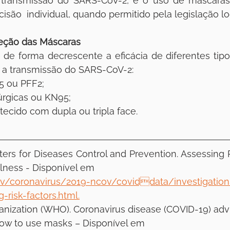
 transmissão do SARS-CoV-2, e o uso de máscaras 
isão  individual, quando permitido pela legislação loc
teção das Máscaras
e de forma decrescente a eficácia de diferentes tipo
 a transmissão do SARS-CoV-2:
5 ou PFF2;
úrgicas ou KN95;
tecido com dupla ou tripla face.
ters for Diseases Control and Prevention. Assessing R
lness - Disponível em 
ov/coronavirus/2019-ncov/coviddata/investigation
-risk-factors.html.
anization (WHO). Coronavirus disease (COVID-19) advi
ow to use masks – Disponível em  