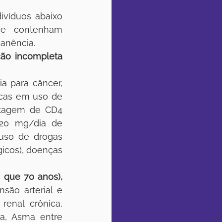
ivíduos abaixo  
e contenham 
anência.
ção incompleta
 para câncer,  
cas em uso de 
tagem de CD4 
20 mg/dia de 
uso de drogas 
cos), doenças 
 que 70 anos),
são arterial e 
enal crônica, 
a, Asma entre 