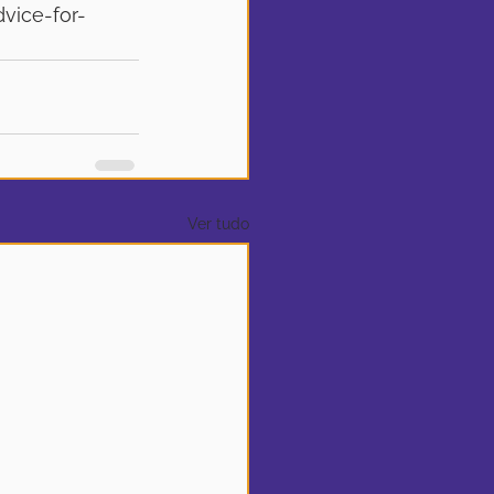
vice-for-
Ver tudo