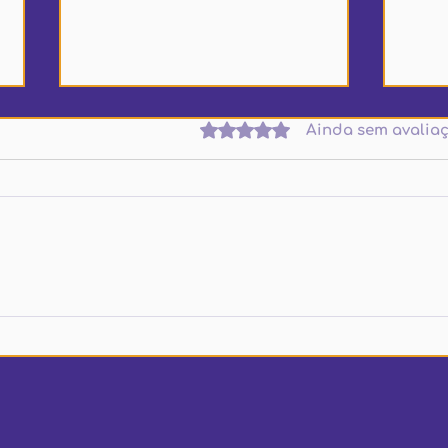
Avaliado com 0 de 5 estrelas.
Ainda sem avalia
O que a Audi e a Red Bull
18º 
sabem sobre o seu projeto
par
de pesquisa (e você ainda
inov
não)