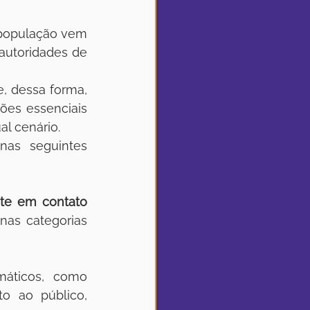
autoridades de 
es essenciais 
al cenário.
as seguintes 
e em contato  
as categorias 
ticos, como  
o ao público, 