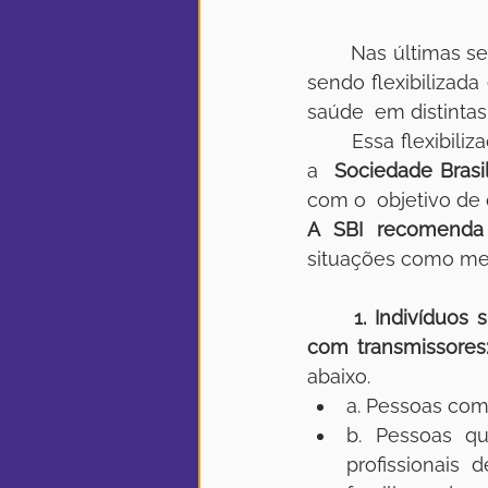
	Nas últimas semanas, a obrigatoriedade do uso de máscaras pela população vem  
sendo flexibilizad
saúde  em distintas
	Essa flexibilização vem ocorrendo de forma heterogênea no país, e, dessa forma, 
a  
Sociedade Brasil
com o  objetivo de 
A SBI recomenda
situações como med
1. Indivíduos
com transmissores
abaixo.
a. Pessoas com
b. Pessoas qu
profissionais 