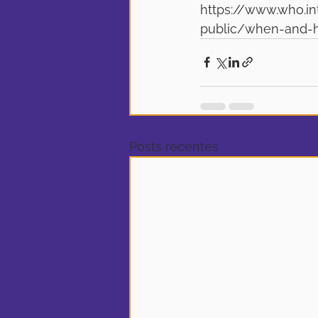
https://www.who.i
public/when-and-
Posts recentes