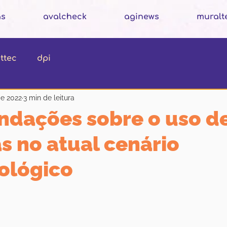
as
avalcheck
aginews
muralt
ttec
dpi
de 2022
3 min de leitura
dações sobre o uso d
s no atual cenário
ológico
N de 5 estrelas.