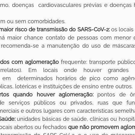
ismo, doenças  cardiovasculares prévias e doenças 
om ou sem comorbidades. 
maior risco de transmissão do SARS-CoV-2:
 os locais 
há maior chance contato de pessoas com menor d
to, recomenda-se a manutenção do uso de máscara
ados com aglomeração
 frequente: transporte público 
relatos). Em locais onde houver grandes ag
e em  determinados horários de pico como agênci
licas, lotéricas e instituições de ensino entre outros.
rtos quando houver aglomeração:
 pontos de ônib
de serviços públicos ou privados, ruas que fu
merciais e outros lugares com características semelh
Saúde:
 unidades básicas de saúde, clínicas ou hospita
locais abertos ou fechados 
que não promovem aglo