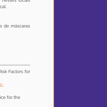
nesses locais 
al. 
s de máscaras  
isk Factors for 
s-
ce for the  