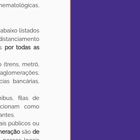
hematológicas, 
abaixo listados  
istanciamento 
s 
por todas as 
(trens, metrô,  
lomerações, 
as bancárias, 
us, filas de  
ncionam como 
antes.
is públicos ou  
meração
 são 
de 