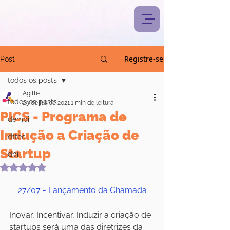
Registre-se
Post
todos os posts
Agitte
todos os posts
29 de jul. de 2021
1 min de leitura
PICS - Programa de
dempi
Indução a Criação de
dttec
Startup
dpi
Avaliado com NaN de 5 estrelas.
27/07 - Lançamento da Chamada
Inovar, Incentivar, Induzir a criação de 
startups será uma das diretrizes da 