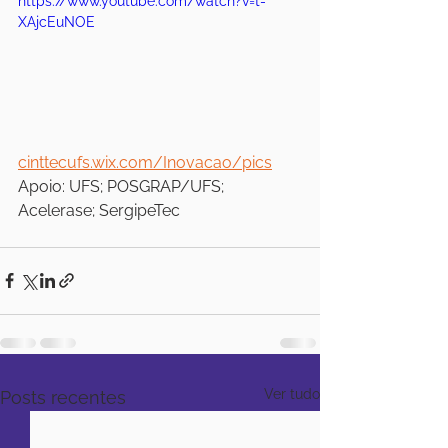
https://www.youtube.com/watch?v=t-
XAjcEuNOE
cinttecufs.wix.com/Inovacao/pics
Apoio: UFS; POSGRAP/UFS; 
Acelerase; SergipeTec
Ver tudo
Posts recentes