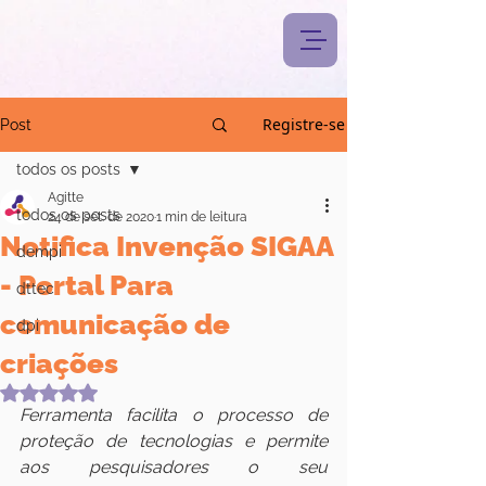
Registre-se
Post
todos os posts
Agitte
todos os posts
24 de set. de 2020
1 min de leitura
Notifica Invenção SIGAA
dempi
- Portal Para
dttec
comunicação de
dpi
criações
Avaliado com NaN de 5 estrelas.
Ferramenta facilita o processo de 
proteção de tecnologias e permite 
aos pesquisadores o seu 