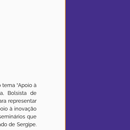
 tema “Apoio à 
 Bolsista de 
ra representar 
oio à inovação 
eminários que 
do de Sergipe. 