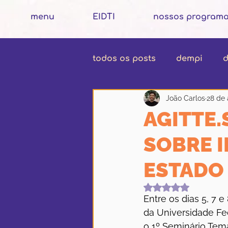
menu
EIDTI
nossos program
todos os posts
dempi
d
João Carlos
28 de 
AGITTE.
SOBRE 
ESTADO 
Avaliado com Na
Entre os dias 5, 7 
da Universidade Fed
o 1º Seminário Tem