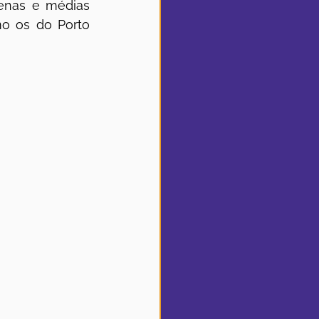
enas e médias 
o os do Porto 