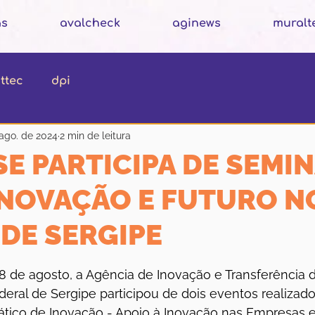
as
avalcheck
aginews
muralt
ttec
dpi
ago. de 2024
2 min de leitura
SE PARTICIPA DE SEMI
INOVAÇÃO E FUTURO N
DE SERGIPE
N de 5 estrelas.
e 8 de agosto, a Agência de Inovação e Transferência 
eral de Sergipe participou de dois eventos realizado
ático de Inovação - Apoio à Inovação nas Empresas 