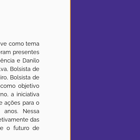
teve como tema 
eram presentes 
ncia e Danilo 
a, Bolsista de 
o, Bolsista de 
como objetivo 
, a iniciativa 
e ações para o 
 anos. Nessa 
etivamente das 
e o futuro de 