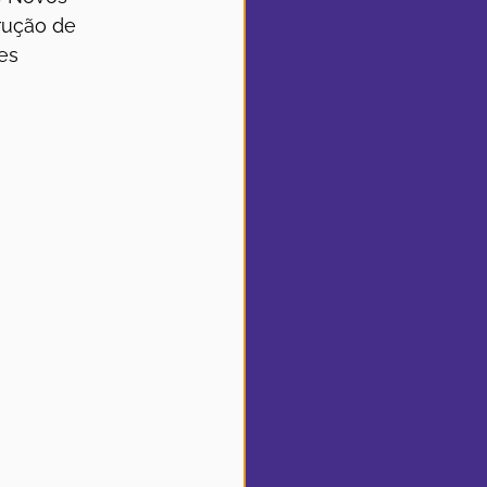
rução de 
es 