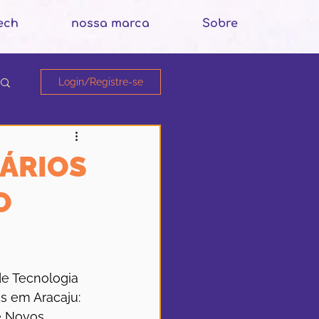
ech
nossa marca
Sobre
Login/Registre-se
NÁRIOS
O
de Tecnologia 
s em Aracaju: 
e Novos 