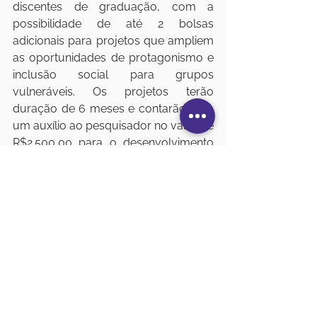
discentes de graduação, com a 
possibilidade de até 2 bolsas 
adicionais para projetos que ampliem 
as oportunidades de protagonismo e 
inclusão social para grupos 
vulneráveis. Os projetos terão 
duração de 6 meses e contarão com 
um auxílio ao pesquisador no valor de 
R$2.500,00 para o desenvolvimento 
de novos métodos, tecnologias ou 
materiais que promovam estratégias 
inovadoras de ensino e 
aprendizagem.
Data limite para submissão: Até 
31/05/2024.
Início das submissões de projetos: 
18/05/2024