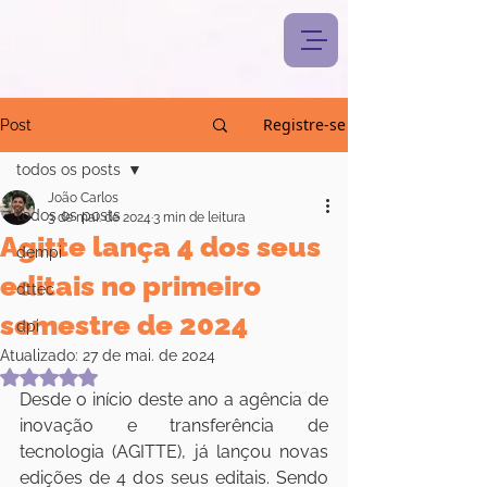
Registre-se
Post
todos os posts
João Carlos
todos os posts
3 de mai. de 2024
3 min de leitura
Agitte lança 4 dos seus
dempi
editais no primeiro
dttec
semestre de 2024
dpi
Atualizado:
27 de mai. de 2024
Avaliado com NaN de 5 estrelas.
Desde o início deste ano a agência de 
inovação e transferência de 
tecnologia (AGITTE), já lançou novas 
edições de 4 dos seus editais. Sendo 