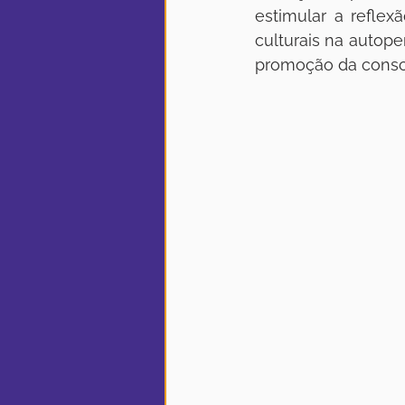
estimular a reflexã
culturais na autope
promoção da consciê