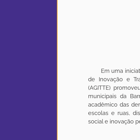
	Em uma iniciativa que uniu educação, inovação e transformação social, a Agência 
de Inovação e Tra
(AGITTE) promoveu
municipais da Bar
acadêmico das dema
escolas e ruas, d
social e inovação 