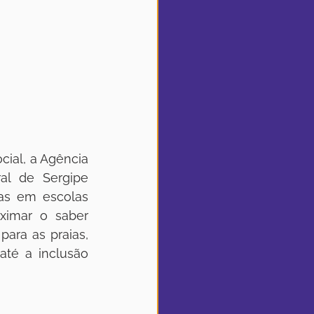
al de Sergipe 
as em escolas 
ximar o saber 
ra as praias, 
té a inclusão 