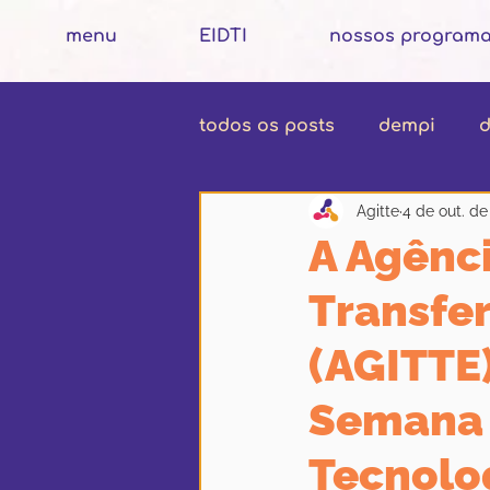
menu
EIDTI
nossos program
todos os posts
dempi
d
Agitte
4 de out. de
A Agênci
Transfe
(AGITTE)
Semana 
Tecnolo