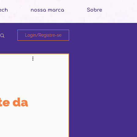
ech
nossa marca
Sobre
Login/Registre-se
te da