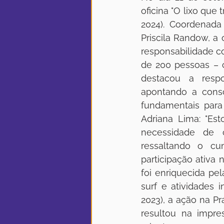
oficina "O lixo que
2024). Coordenad
Priscila Randow, a
responsabilidade co
de 200 pessoas – cr
destacou a respon
apontando a consc
fundamentais para
Adriana Lima: "Est
necessidade de c
ressaltando o cu
participação ativa 
foi enriquecida pel
surf e atividades 
2023), a ação na Pr
resultou na impre