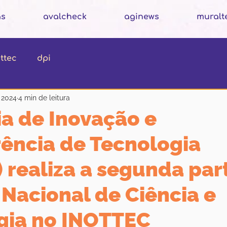
as
avalcheck
aginews
muralt
ttec
dpi
 2024
4 min de leitura
a de Inovação e
rência de Tecnologia
 realiza a segunda par
Nacional de Ciência e
gia no INOTTEC