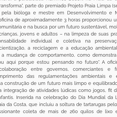
 transforma", parte do premiado Projeto Praia Limpa (s
a pela bióloga e mestre em Desenvolvimento e M
 oficina de aproximadamente 3 horas proporcionou u
munitária e na busca por um futuro sustentável, mob
ianças, jovens e adultos – na limpeza de suas praias
sabilidade individual e coletiva na preservaçã
ientização, a reciclagem e a educação ambiental
 a mudança de comportamento, como demonstra a 
ou aqui porque estou pensando no futuro". A oficin
olaboração entre governos, comerciantes e fre
mprimento das regulamentações ambientais e e
na construção de um futuro mais limpo e equilibrado.
a integração de atividades lúdicas como jogos, fit d
infantis. Inserida na celebração do Dia Mundial da
aia da Costa, que incluiu a soltura de tartarugas pelo
ssionante coleta de mais de 260 quilos de lixo