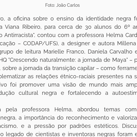
Foto: João Carlos
 a oficina sobre o ensino da identidade negra foi
 Viana Ribeiro, para cerca de 30 alunos do 6º ano.
o Antirracista", contou com a professora Helma Card
icação – CODAP/UFS), a designer e autora Millena 
rupo de leitura Marielle Franco, Daniela Carvalho 
a HQ "Crescendo naturalmente: a jornada de Maya" – 
 sobre a jornada da transição capilar – como ferrament
blematizar as relações étnico-raciais presentes na 
ivo foi promover uma visão de mundo mais ampla
dução cultural negra e fortalecendo a autoesti
ada pela professora Helma, abordou temas com
 negra, a importância do reconhecimento e valoriza
 racismo, e a pressão por padrões estéticos. Discu
 o legado de cientistas e inventoras negras foram e