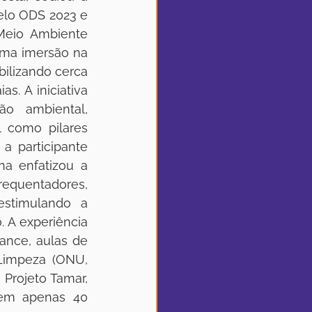
elo ODS 2023 e 
eio Ambiente 
ma imersão na 
ilizando cerca 
. A iniciativa 
o ambiental, 
 como pilares 
participante 
a enfatizou a 
quentadores, 
stimulando a 
 A experiência 
ance, aulas de 
 Limpeza (ONU, 
 Projeto Tamar, 
 em apenas 40 